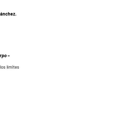
Sánchez.
rpo –
os límites