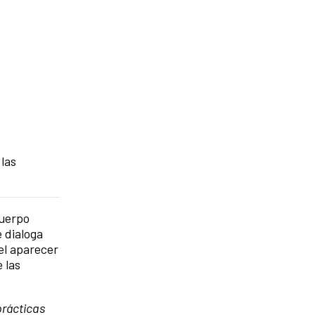
 las
cuerpo
 dialoga
el aparecer
 las
prácticas