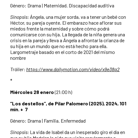
Género: Drama | Maternidad. Discapacidad auditiva
Sinopsis:
Ángela, una mujer sorda, va a tener un bebé con
Héctor, su pareja oyente. El embarazo hace aflorar sus
miedos frente la maternidad y sobre cómo podrá
comunicarse con su hija. La llegada de la niña genera una
crisis en la pareja y lleva a Ángela a afrontar la crianza de
su hija en un mundo que no está hecho para ella.
Largometraje basado en el corto de 2021 del mismo
nombre
Tráiler:
https://www.dailymotion.com/video/x9e38q2
*
Miércoles 28 enero
(21:00 h)
“Los destellos”, de Pilar Palomero (2025), 2024, 101
min. + 7
Género: Drama | Familia. Enfermedad
Sinopsis:
La vida de Isabel da un inesperado giro el día en
que su hija Madalen le pide que visite regularmente a