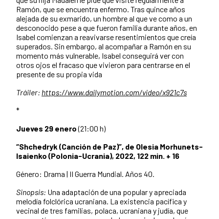
Ramón, que se encuentra enfermo. Tras quince años
alejada de su exmarido, un hombre al que ve como a un
desconocido pese a que fueron familia durante años, en
Isabel comienzan a reavivarse resentimientos que creía
superados. Sin embargo, al acompañar a Ramón en su
momento más vulnerable, Isabel conseguirá ver con
otros ojos el fracaso que vivieron para centrarse en el
presente de su propia vida
Tráiler:
https://www.dailymotion.com/video/x921c7s
*
Jueves 29 enero
(21:00 h)
“
Shchedryk (Canción de Paz)
”, de Olesia Morhunets-
Isaienko (Polonia-Ucrania), 2022, 122 min. + 16
Género: Drama | II Guerra Mundial. Años 40.
Sinopsis:
Una adaptación de una popular y apreciada
melodía folclórica ucraniana. La existencia pacífica y
vecinal de tres familias, polaca, ucraniana y judía, que