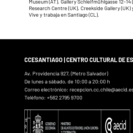
Museum (AT), Gallery Schleifmühlgasse 12-14 
Research Centre (UK), Creekside Gallery (UK) y
Vive y trabaja en Santiago (CL).
CCESANTIAGO | CENTRO CULTURAL DE E
Av. Providencia 927, (Metro Salvador)
De lunes a sábado, de 10:00 a 20:00 h
Correo electrónico: recepcion.cc.chile@aecid.e
Teléfono: +562 2795 9700