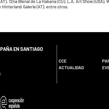
(AT), 12na Bienal de La Habana (CU), L.A. Art Show (USA),
 Hinterland Galerie (AT), entre otros.
SPAÑA EN SANTIAGO
CCE
PA
ACTUALIDAD
EV
s