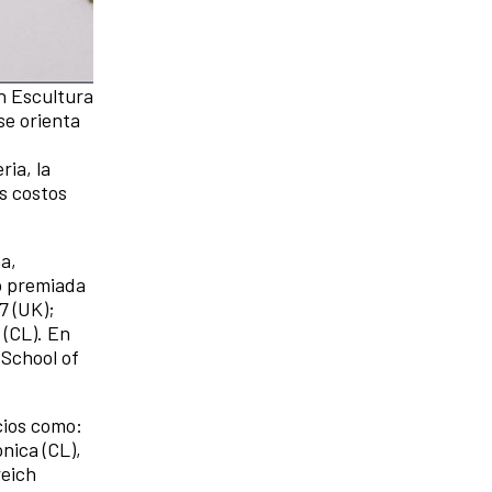
en Escultura
se orienta
ria, la
os costos
a,
do premiada
7 (UK);
 (CL). En
 School of
cios como:
nica (CL),
reich