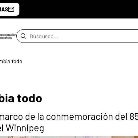
IAS
Barra de búsqueda
mbia todo
bia todo
 marco de la conmemoración del 8
el Winnipeg