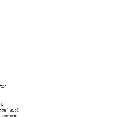
ctor
 la
hall
(1953);
l general