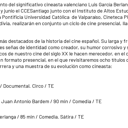
to del significativo cineasta valenciano Luis García Berlan
 y junio el CCESantiago junto con
el
Instituto de Altos Estu
a Pontificia Universidad Católica de Valparaíso, Cineteca P
divia
, realizarán en conjunto un ciclo de cine presencial, l
ás destacados de la historia del cine español. Su larga y fr
es señas de identidad como creador, su humor corrosivo y 
icos de nuestro cine del siglo XX le hacen merecedor, en el
n formato presencial, en el que revisitaremos ocho títulos
arrera y una muestra de su evolución como cineasta:
n / Documental. Circo / TE
a y Juan Antonio Bardem / 90 min / Comedia / TE
Berlanga / 85 min / Comedia. Sátira / TE