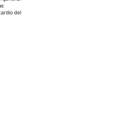
as
tardío del