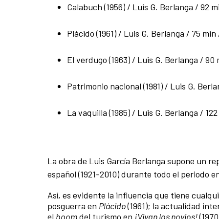
Calabuch (1956) / Luis G. Berlanga / 92 
Plácido (1961) / Luis G. Berlanga / 75 min
El verdugo (1963) / Luis G. Berlanga / 90
Patrimonio nacional (1981) / Luis G. Berl
La vaquilla (1985) / Luis G. Berlanga / 12
La obra de Luis García Berlanga supone un repa
español (1921-2010) durante todo el periodo en 
Así, es evidente la influencia que tiene cualq
posguerra en
Plácido
(1961); la actualidad in
el
boom
del turismo en
¡Vivan los novios!
(1970