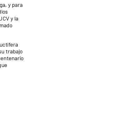
ga, y para
dios
UCV y la
lamado
uctífera
su trabajo
 centenario
 que