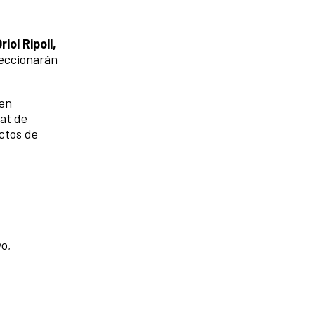
iol Ripoll,
leccionarán
 en
tat de
ectos de
yo,