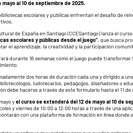
de mayo al 10 de septiembre de 2025.
ibliotecas escolares y públicas enfrentan el desafío de rei
tivos.
ultural de España en Santiago (CCESantiago) lanza el curso
ecas escolares y públicas desde el juego”
, que busca pro
r el aprendizaje, la creatividad y la participación comunit
orará durante 16 semanas cómo el juego puede transformar 
imiento.
madamente dos horas de duración cada una y dirigido a un
ibliotecólogos, ludotecarios, pedagogos, diseñadores o edu
ión debe hacerse a través de este formulario hasta el 11 de
e mayo y
el curso se extenderá del 12 de mayo al 10 de s
rcoles y viernes de 10:00 a 12:00 horas a través de una apli
contarán con una plataforma de formación en línea donde 
endrán un enfoque muy práctico para que puedan aplicarse