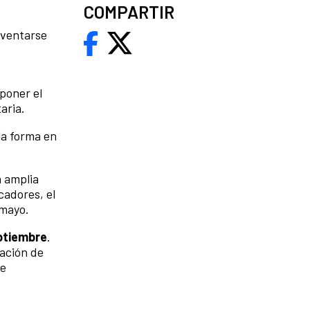
COMPARTIR
nventarse
poner el
aria.
la forma en
a amplia
cadores, el
 mayo.
eptiembre
.
cación de
se