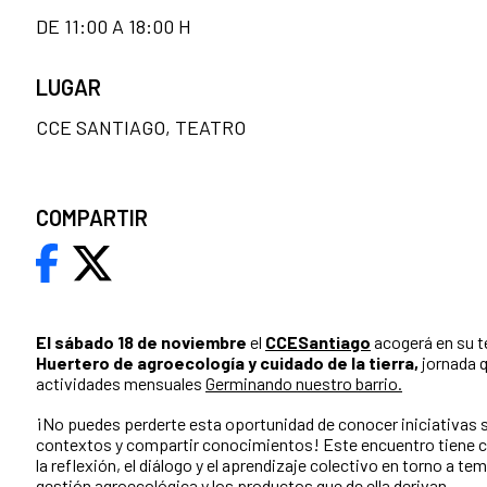
DE 11:00 A 18:00 H
LUGAR
CCE SANTIAGO, TEATRO
COMPARTIR
El sábado 18 de noviembre
el
CCESantiago
acogerá en su t
Huertero de agroecología y cuidado de la tierra,
jornada q
actividades mensuales
Germinando nuestro barrio.
¡No puedes perderte esta oportunidad de conocer iniciativas 
contextos y compartir conocimientos! Este encuentro tiene c
la reflexión, el diálogo y el aprendizaje colectivo en torno a t
gestión agroecológica y los productos que de ella derivan.