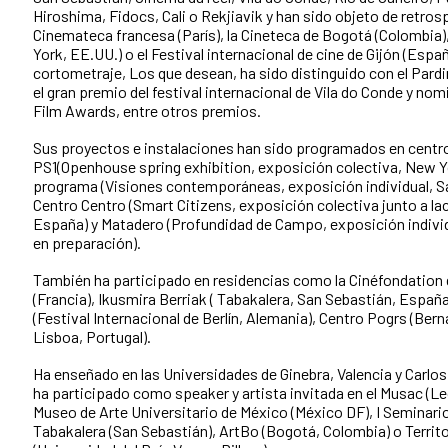
Hiroshima, Fidocs, Cali o Rekjiavik y han sido objeto de retros
Cinemateca francesa (París), la Cineteca de Bogotá (Colombia
York, EE.UU.) o el Festival internacional de cine de Gijón (Espa
cortometraje, Los que desean, ha sido distinguido con el Pard
el gran premio del festival internacional de Vila do Conde y no
Film Awards, entre otros premios.
Sus proyectos e instalaciones han sido programados en cen
PS1(Openhouse spring exhibition, exposición colectiva, New Y
programa (Visiones contemporáneas, exposición individual, 
Centro Centro (Smart Citizens, exposición colectiva junto a la
España) y Matadero (Profundidad de Campo, exposición individ
en preparación).
También ha participado en residencias como la Cinéfondation d
(Francia), Ikusmira Berriak ( Tabakalera, San Sebastián, Españ
(Festival Internacional de Berlín, Alemania), Centro Pogrs (Bern
Lisboa, Portugal).
Ha enseñado en las Universidades de Ginebra, Valencia y Carlos 
ha participado como speaker y artista invitada en el Musac (Le
Museo de Arte Universitario de México (México DF), I Seminario
Tabakalera (San Sebastián), ArtBo (Bogotá, Colombia) o Territo