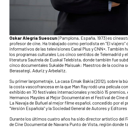
Oskar Alegria Suescun
(Pamplona, España, 1973) es cineast
profesor de cine. Ha trabajado como periodista en “El viajero” d
informativos de las televisiones Canal Plus y CNN+. También h
los programas culturales Los cinco sentidos de Telemadrid y e
literatura Sautrela de Euskal Telebista, donde también fue subdi
cinco documentales Sukalde Maisuak: Maestros de la cocina so
Berasategi, Aduriz y Arbelaitz.
Su primer largometraje, La casa Emak Bakia (2012), sobre la bú
la costa vascofrancesa en la que Man Ray rodó una película con
exhibido en 70 festivales internacionales y recibió 15 premios, 
Hermanos Maysles al Mejor Documental en el Festival de Cine d
La Navaja de Buñuel al mejor filme español, concedido por el 
“Versión Española” y la Sociedad General de Autores y Editore
Durante los últimos cuatro años ha sido director artístico del F
de Cine Documental de Navarra Punto de Vista, región donde t