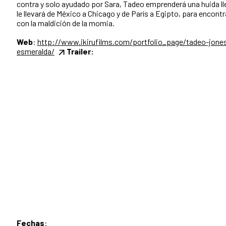
contra y solo ayudado por Sara, Tadeo emprenderá una huida ll
le llevará de México a Chicago y de París a Egipto, para encont
con la maldición de la momia.
Web
:
http://www.ikirufilms.com/portfolio_page/tadeo-jones
esmeralda/
Trailer:
Fechas
: