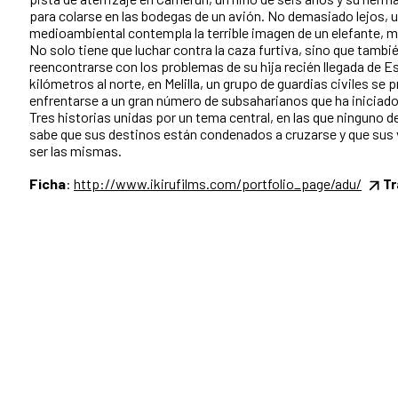
para colarse en las bodegas de un avión. No demasiado lejos, u
medioambiental contempla la terrible imagen de un elefante, mu
No solo tiene que luchar contra la caza furtiva, sino que tambi
reencontrarse con los problemas de su hija recién llegada de E
kilómetros al norte, en Melilla, un grupo de guardias civiles se 
enfrentarse a un gran número de subsaharianos que ha iniciado el
Tres historias unidas por un tema central, en las que ninguno 
sabe que sus destinos están condenados a cruzarse y que sus 
ser las mismas.
Ficha
:
http://www.ikirufilms.com/portfolio_page/adu/
Tr