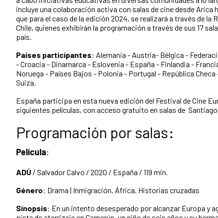
incluye una colaboración activa con salas de cine desde Arica
que para el caso de la edición 2024, se realizará a través de la 
Chile, quienes exhibirán la programación a través de sus 17 salas
país.
Países participantes
: Alemania - Austria- Bélgica - Federac
- Croacia - Dinamarca - Eslovenia - España - Finlandia - Francia-
Noruega - Países Bajos - Polonia - Portugal - República Checa 
Suiza.
España participa en esta nueva edición del Festival de Cine Eu
siguientes películas, con acceso gratuito en salas de Santiago
Programación por salas:
Película
:
ADÚ
/ Salvador Calvo / 2020 / España / 119 min.
Género
: Drama | Inmigración. África. Historias cruzadas
Sinopsis
: En un intento desesperado por alcanzar Europa y 
pista de aterrizaje en Camerún, un niño de seis años y su her