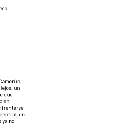
ceso
n Camerún,
lejos, un
ne que
ecién
enfrentarse
central, en
s ya no