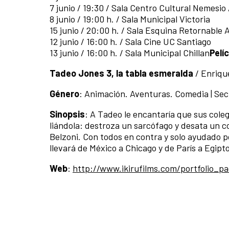
7 junio / 19:30 / Sala Centro Cultural Nemesi
8 junio / 19:00 h. / Sala Municipal Victoria
15 junio / 20:00 h. / Sala Esquina Retornable
12 junio / 16:00 h. / Sala Cine UC Santiago
13 junio / 16:00 h. / Sala Municipal Chillan
Pelí
Tadeo Jones 3, la tabla esmeralda
/ Enrique
Género
: Animación. Aventuras. Comedia | Secu
Sinopsis
: A Tadeo le encantaría que sus col
liándola: destroza un sarcófago y desata un c
Belzoni. Con todos en contra y solo ayudado 
llevará de México a Chicago y de París a Egipt
Web
:
http://www.ikirufilms.com/portfolio_p