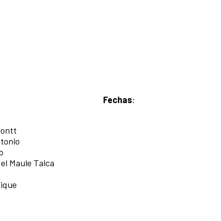
Fechas
:
Montt
ntonio
o
 del Maule Talca
aique