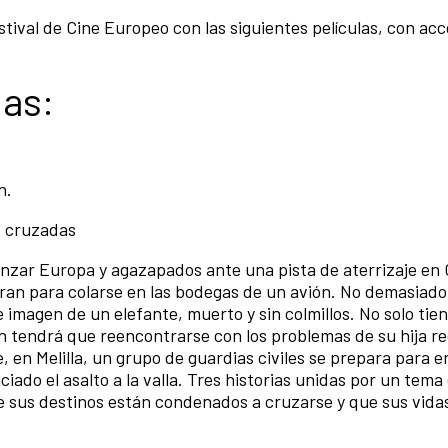
tival de Cine Europeo con las siguientes películas, con ac
las:
n.
as cruzadas
anzar Europa y agazapados ante una pista de aterrizaje e
an para colarse en las bodegas de un avión. No demasiado 
 imagen de un elefante, muerto y sin colmillos. No solo tie
én tendrá que reencontrarse con los problemas de su hija r
e, en Melilla, un grupo de guardias civiles se prepara para 
ado el asalto a la valla. Tres historias unidas por un tema 
e sus destinos están condenados a cruzarse y que sus vida