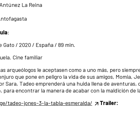
o Antúnez La Reina
 Antofagasta
cula
:
 Gato / 2020 / España / 89 min.
ela. Cine familiar
egas arqueólogos le aceptasen como a uno más, pero siempr
onjuro que pone en peligro la vida de sus amigos, Momia, Je
por Sara, Tadeo emprenderá una huida llena de aventuras, 
o, para encontrar la manera de acabar con la maldición de 
age/tadeo-jones-3-la-tabla-esmeralda/
Trailer: