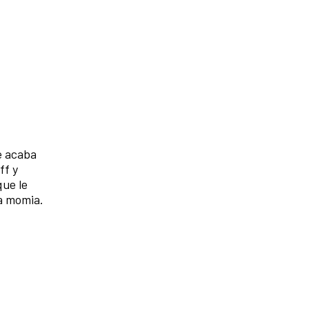
e acaba
ff y
que le
la momia.