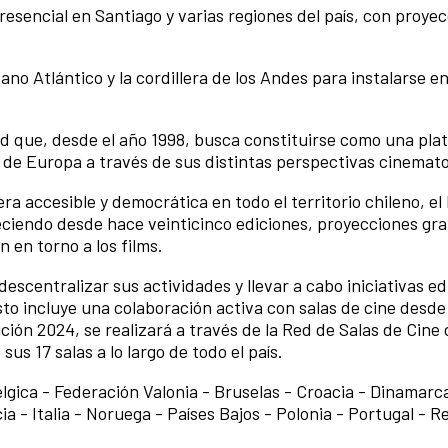
esencial en Santiago y varias regiones del país, con proyec
no Atlántico y la cordillera de los Andes para instalarse en
ad que, desde el año 1998, busca constituirse como una pla
l de Europa a través de sus distintas perspectivas cinemato
a accesible y democrática en todo el territorio chileno, el 
ciendo desde hace veinticinco ediciones, proyecciones gra
 en torno a los films.
 descentralizar sus actividades y llevar a cabo iniciativas e
sto incluye una colaboración activa con salas de cine desde
ción 2024, se realizará a través de la Red de Salas de Cine 
us 17 salas a lo largo de todo el país.
élgica - Federación Valonia - Bruselas - Croacia - Dinamarc
a - Italia - Noruega - Países Bajos - Polonia - Portugal - R