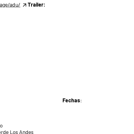
page/adu/
Trailer:
Fechas
:
do
Verde Los Andes