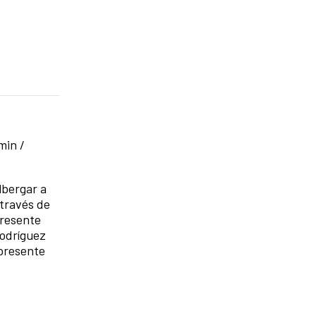
min /
lbergar a
 través de
presente
Rodríguez
 presente