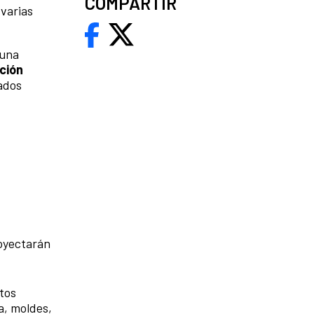
COMPARTIR
 varias
 una
cción
cados
royectarán
ctos
a, moldes,