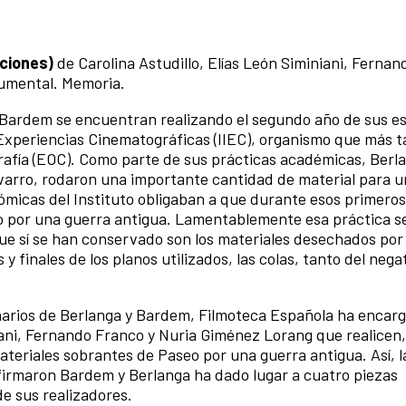
aciones)
de Carolina Astudillo, Elías León Siminiani, Fernan
umental. Memoria.
 Bardem se encuentran realizando el segundo año de sus e
y Experiencias Cinematográficas (IIEC), organismo que más t
grafía (EOC). Como parte de sus prácticas académicas, Berl
avarro, rodaron una importante cantidad de material para u
ómicas del Instituto obligaban a que durante esos primeros
seo por una guerra antigua. Lamentablemente esa práctica se
ue sí se han conservado son los materiales desechados por 
 y finales de los planos utilizados, las colas, tanto del neg
narios de Berlanga y Bardem, Filmoteca Española ha encarg
niani, Fernando Franco y Nuria Giménez Lorang que realicen
materiales sobrantes de Paseo por una guerra antigua. Así, l
 firmaron Bardem y Berlanga ha dado lugar a cuatro piezas
e sus realizadores.