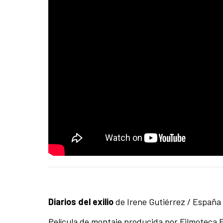
Diarios del exilio
de
Irene Gutiérrez / España 
Película de montaje producida por Filmoteca E