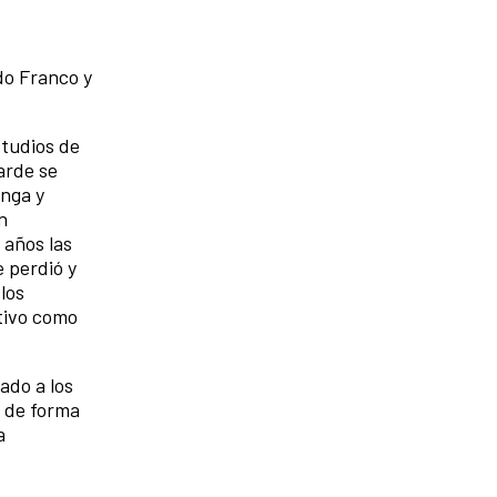
do Franco y
studios de
arde se
anga y
n
 años las
 perdió y
los
ativo como
ado a los
, de forma
a