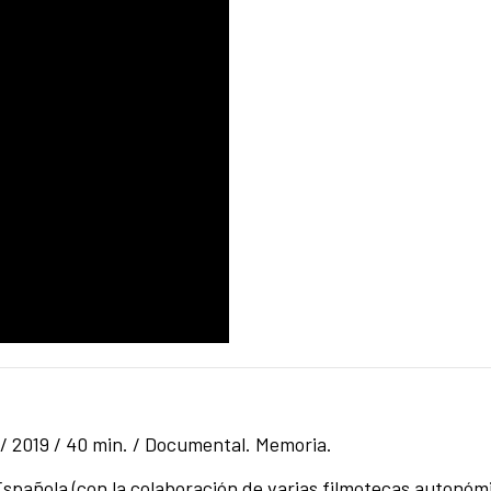
/ 2019 / 40 min. / Documental. Memoria.
spañola (con la colaboración de varias filmotecas autonóm