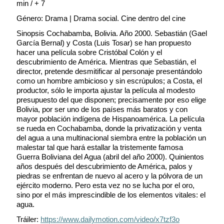
min / + 7
Género: Drama | Drama social. Cine dentro del cine
Sinopsis Cochabamba, Bolivia. Año 2000. Sebastián (Gael
García Bernal) y Costa (Luis Tosar) se han propuesto
hacer una película sobre Cristóbal Colón y el
descubrimiento de América. Mientras que Sebastián, el
director, pretende desmitificar al personaje presentándolo
como un hombre ambicioso y sin escrúpulos; a Costa, el
productor, sólo le importa ajustar la película al modesto
presupuesto del que disponen; precisamente por eso elige
Bolivia, por ser uno de los países más baratos y con
mayor población indígena de Hispanoamérica. La película
se rueda en Cochabamba, donde la privatización y venta
del agua a una multinacional siembra entre la población un
malestar tal que hará estallar la tristemente famosa
Guerra Boliviana del Agua (abril del año 2000). Quinientos
años después del descubrimiento de América, palos y
piedras se enfrentan de nuevo al acero y la pólvora de un
ejército moderno. Pero esta vez no se lucha por el oro,
sino por el más imprescindible de los elementos vitales: el
agua.
Tráiler:
https://www.dailymotion.com/video/x7tzf3o