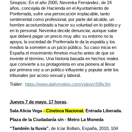
Sinopsis: En el año 2000, Nevenka Fernández, de 24
años, concejala de Hacienda en el Ayuntamiento de
Ponferrada, sufre una persecución implacable, tanto
sentimental como profesional, por parte del alcalde, un
hombre acostumbrado a hacer su voluntad en lo político y
en lo personal. Nevenka decide denunciar, aunque sabe
que deberá pagar un precio muy alto: su entorno no la
apoya, la sociedad de Ponferrada le da la espalda y los
medios la someten a un juicio público. Su caso inicia en
España el movimiento #metoo mucho antes de que se
invente el término. Una historia basada en hechos reales
que convierte a su protagonista en una pionera al llevar
por primera vez a un político influyente y popular ante los
tribunales por acoso sexual y laboral.
Tráiler:
https://www.dailymotion.com/video/x938v3m
Jueves 7 de mayo. 17 horas
.
Sala Alicia Vega
- Cineteca Nacional.
Entrada Liberada.
Plaza de la Ciudadanía s/n - Metro La Moneda
“También la lluvia”
, de Icíar Bollaín, España, 2010, 104