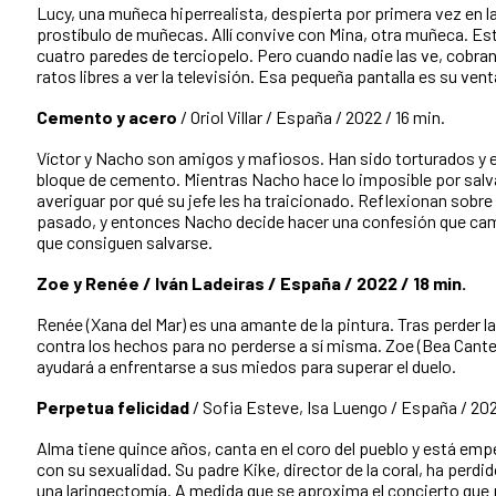
Lucy, una muñeca hiperrealista, despierta por primera vez en l
prostíbulo de muñecas. Allí convive con Mina, otra muñeca. Es
cuatro paredes de terciopelo. Pero cuando nadie las ve, cobran
ratos libres a ver la televisión. Esa pequeña pantalla es su ven
Cemento y acero
/ Oriol Villar / España / 2022 / 16 min.
Víctor y Nacho son amigos y mafiosos. Han sido torturados y
bloque de cemento. Mientras Nacho hace lo imposible por salva
averiguar por qué su jefe les ha traicionado. Reflexionan sobre
pasado, y entonces Nacho decide hacer una confesión que camb
que consiguen salvarse.
Zoe y Renée / Iván Ladeiras / España / 2022 / 18 min.
Renée (Xana del Mar) es una amante de la pintura. Tras perder la 
contra los hechos para no perderse a sí misma. Zoe (Bea Canteli
ayudará a enfrentarse a sus miedos para superar el duelo.
Perpetua felicidad
/ Sofia Esteve, Isa Luengo / España / 202
Alma tiene quince años, canta en el coro del pueblo y está em
con su sexualidad. Su padre Kike, director de la coral, ha perdi
una laringectomía. A medida que se aproxima el concierto que 