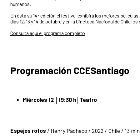
humanos.
En esta su 14º edición el festival exhibirá los mejores películas 
días 12, 13 y 14 de octubre y en la
Cineteca Nacional de Chile
los 
Consulta aquí el programa completo
Programación CCESantiago
Miércoles 12 │19:30 h│
Teatro
Espejos rotos
/ Henry Pacheco / 2022 / Chile / 13 min 