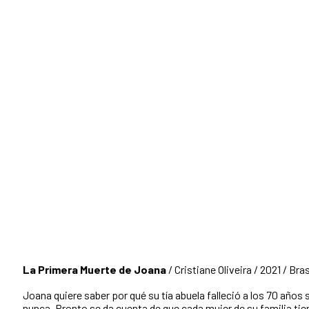
La Primera Muerte de Joana
/ Cristiane Oliveira / 2021 / Bras
Joana quiere saber por qué su tía abuela falleció a los 70 años 
nunca. Pronto se da cuenta de que cada mujer de su familia tie