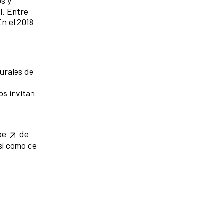
os y
l. Entre
n el 2018
urales de
os invitan
be
de
sí como de