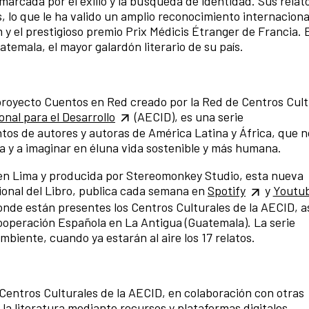
arcada por el exilio y la búsqueda de identidad. Sus relat
 lo que le ha valido un amplio reconocimiento internaciona
y el prestigioso premio Prix Médicis Étranger de Francia. E
atemala, el mayor galardón literario de su país.
royecto Cuentos en Red creado por la Red de Centros Cult
nal para el Desarrollo
(AECID), es una serie
os de autores y autoras de América Latina y África, que n
ta y a imaginar en éluna vida sostenible y más humana.
 en Lima y producida por Stereomonkey Studio, esta nueva
cional del Libro, publica cada semana en
Spotify
y
Youtu
donde están presentes los Centros Culturales de la AECID, a
ooperación Española en La Antigua (Guatemala). La serie
ambiente, cuando ya estarán al aire los 17 relatos.
 Centros Culturales de la AECID, en colaboración con otras
la literatura mediante recursos y plataformas digitales.