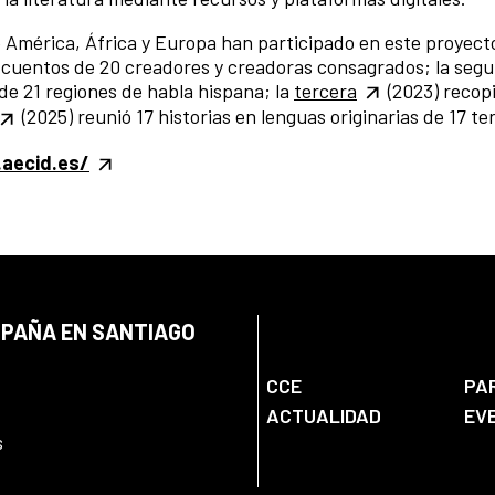
e América, África y Europa han participado en este proyect
0 cuentos de 20 creadores y creadoras consagrados; la segu
 de 21 regiones de habla hispana; la
tercera
(2023) recopi
(2025) reunió 17 historias en lenguas originarias de 17 ter
aecid.es/
SPAÑA EN SANTIAGO
CCE
PA
ACTUALIDAD
EV
s