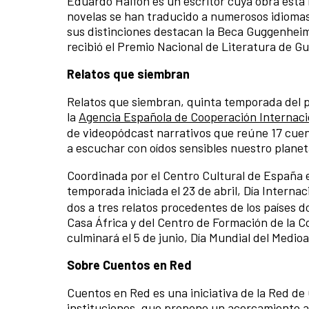
Eduardo Halfon es un escritor cuya obra está m
novelas se han traducido a numerosos idiomas,
sus distinciones destacan la Beca Guggenheim 
recibió el Premio Nacional de Literatura de Gu
Relatos que siembran
Relatos que siembran, quinta temporada del p
la
Agencia Española de Cooperación Internacio
de videopódcast narrativos que reúne 17 cuent
a escuchar con oídos sensibles nuestro plane
Coordinada por el Centro Cultural de España
temporada iniciada el 23 de abril, Día Interna
dos a tres relatos procedentes de los países 
Casa África y del Centro de Formación de la C
culminará el 5 de junio, Día Mundial del Medio
Sobre Cuentos en Red
Cuentos en Red es una iniciativa de la Red de
instituciones, que propone un acercamiento a 