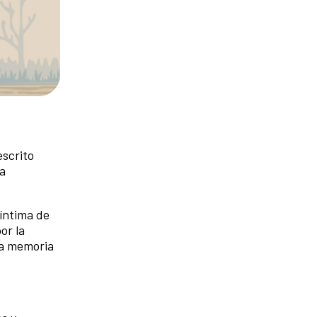
escrito
pa
 íntima de
or la
 la memoria