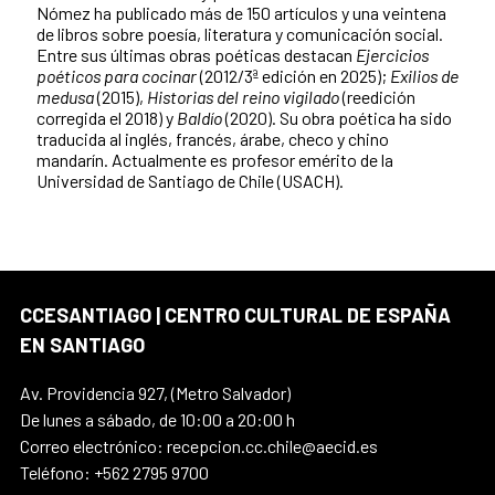
Nómez ha publicado más de 150 artículos y una veintena
de libros sobre poesía, literatura y comunicación social.
Entre sus últimas obras poéticas destacan
Ejercicios
poéticos para cocinar
(2012/3ª edición en 2025);
Exilios de
medusa
(2015),
Historias del reino vigilado
(reedición
corregida el 2018) y
Baldío
(2020). Su obra poética ha sido
traducida al inglés, francés, árabe, checo y chino
mandarín. Actualmente es profesor emérito de la
Universidad de Santiago de Chile (USACH).
CCESANTIAGO | CENTRO CULTURAL DE ESPAÑA
EN SANTIAGO
Av. Providencia 927, (Metro Salvador)
De lunes a sábado, de 10:00 a 20:00 h
Correo electrónico: recepcion.cc.chile@aecid.es
Teléfono: +562 2795 9700