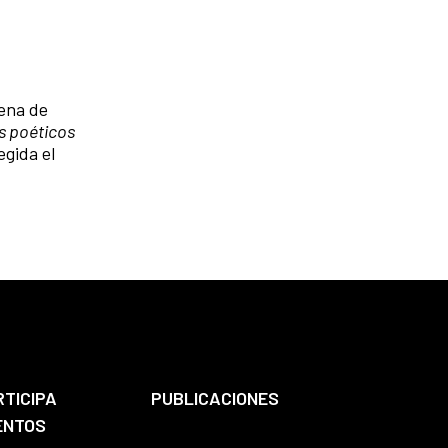
tena de
s poéticos
egida el
.
RTICIPA
PUBLICACIONES
ENTOS