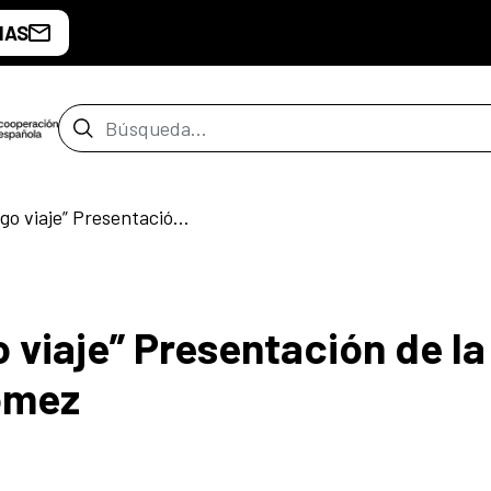
IAS
Barra de búsqueda
“Después de un largo viaje” Presentación de la antología de Naín Nómez
 viaje” Presentación de la
ómez