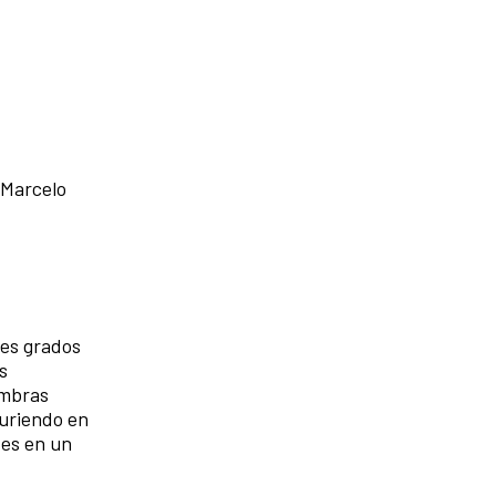
 Marcelo
tes grados
s
ombras
muriendo en
tes en un