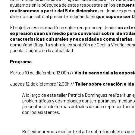
ayudarnos en la búsqueda de estas respuestas en los e
ncuentr
realizaremos a partir del 5 de diciembre
, en donde expres
daremos un salto al presente indagando en
qué supone ser Di
El objetivo es compartir un saber reciproco en donde l
as arte
expresión sean un medio para conversar sobre identidad
características culturales y necesidades comunitarias
,
comunidad Diaguita sobre la exposición de Cecilia Vicuña, con
pueblo Diaguita en la actualidad
Programa
Martes 10 de diciembre 12.00h //
Visita sensorial a la expos
Jueves 12 de diciembre 12.00h //
Taller sobre creación e id
A lo largo de este taller Patricia Dominguez realizará un 
problemáticas y cosmologías contemporáneas mediante la
presentación de formas actuales de auto representación 
con los asistentes.
Reflexionaremos mediante el arte sobre los objetos que