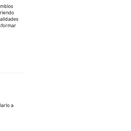
ambios
briendo
ialidades
sformar
arlo a