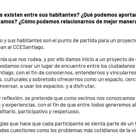
s existen entre sus habitantes? ¿Qué podemos aportar
abitamos? ¿Cómo podemos relacionarnos de mejor maner
io y sus habitantes son el punto de partida para un proyec
ean al CCESantiago.
anía que nos rodea, y por ello damos inicio a un proyecto d
 podamos crear un lugar de encuentro entre los ciudadanos
ntiago, con el fin de conocernos, entendernos y vincularno
les, culturales y sobretodo ofrecernos como un espacio, cer
versar, a usar los espacios, y a disfrutar.
 y reflexión, se pretende que como vecinos nos conozcamos
y experiencias, con el fin de que entre todos generemos a
alitario, participativo y respetuoso.
gias que hace que cada participante se sienta parte de un 
des cuestiones como los problemas más cotidianos de la vid