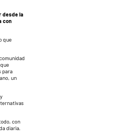
 desde la
a con
to que
e comunidad
 que
s para
cano, un
 y
lternativas
todo, con
a diaria.