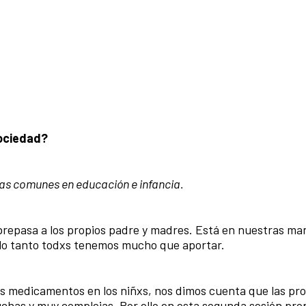
sociedad?
as comunes en educación e infancia.
repasa a los propios padre y madres. Está en nuestras ma
r lo tanto todxs tenemos mucho que aportar.
los medicamentos en los niñxs, nos dimos cuenta que las pr
muchas y muy complejas. Por ello en esta segunda sesión p