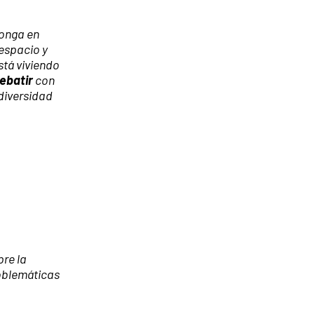
onga en
espacio y
tá viviendo
ebatir
con
 diversidad
re la
roblemáticas