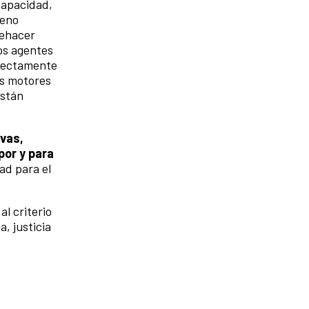
capacidad,
reno
uehacer
vos agentes
irectamente
es motores
están
ivas,
por y para
ad para el
al criterio
, justicia