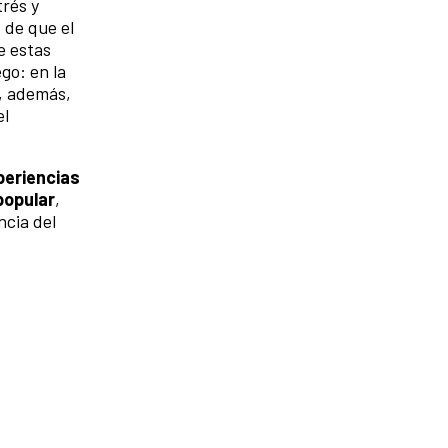
trés y
 de que el
e estas
go: en la
a, además,
el
periencias
popular
,
ncia del