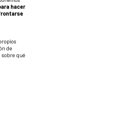
para hacer
frontarse
propios
ión de
o sobre qué