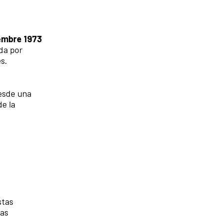
iembre 1973
ada por
es.
desde una
de la
stas
las