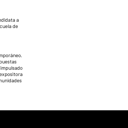
ndidata a
scuela de
temporáneo.
opuestas
n impulsado
 expositora
omunidades