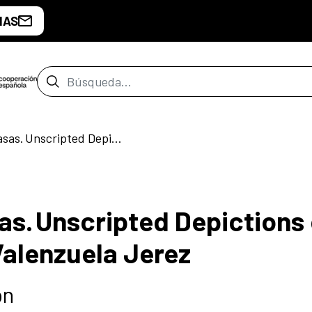
IAS
Barra de búsqueda
«Casos, Cosas y Casas. Unscripted Depictions of a House» de Rodrigo Valenzuela Jerez
as. Unscripted Depictions 
alenzuela Jerez
ón