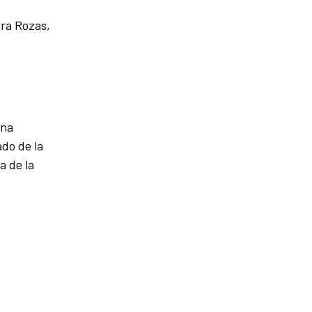
ara Rozas,
una
do de la
a de la