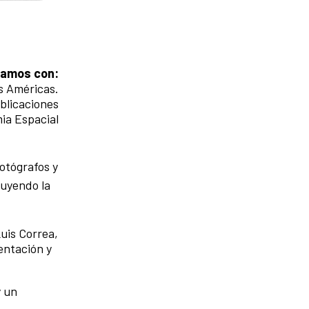
zamos con:
s Américas.
blicaciones
ia Espacial
fotógrafos y
luyendo la
Luis Correa,
entación y
y un