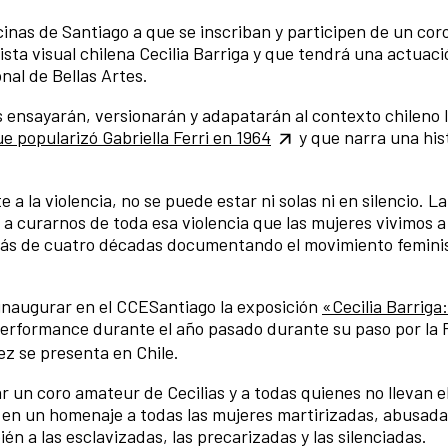
inas de Santiago a que se inscriban y participen de un cor
ista visual chilena Cecilia Barriga y que tendrá una actuació
nal de Bellas Artes.
es ensayarán, versionarán y adapatarán al contexto chileno 
ue popularizó Gabriella Ferri en 1964
y que narra una his
a la violencia, no se puede estar ni solas ni en silencio. La
a curarnos de toda esa violencia que las mujeres vivimos a 
a más de cuatro décadas documentando el movimiento feminis
 inaugurar en el CCESantiago la exposición
«Cecilia Barriga
erformance durante el año pasado durante su paso por la 
z se presenta en Chile.
ar un coro amateur de Cecilias y a todas quienes no llevan 
o en un homenaje a todas las mujeres martirizadas, abusada
én a las esclavizadas, las precarizadas y las silenciadas.