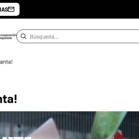
IAS
Barra de búsqueda
anta!
nta!