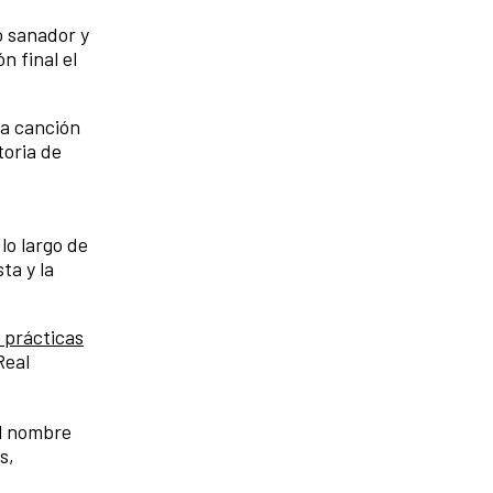
o sanador y
n final el
la canción
toria de
lo largo de
ta y la
: prácticas
Real
el nombre
s,