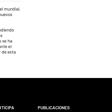
el mundial,
 nuevos
endiendo
es
s se ha
nte el
 de esta
RTICIPA
PUBLICACIONES